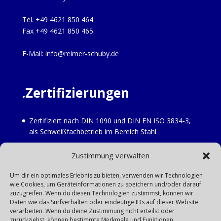
Tel. +49 4621 850 464
Fax +49 4621 850 465
E-Mail: info@reimer-schuby.de
.Zertifizierungen
Zertifiziert nach DIN 1090 und DIN EN ISO 3834-3,
als Schweißfachbetrieb im Bereich Stahl
Erweiterung Edelstahl Z-30.3-6.
Zustimmung verwalten
StawaR 11 zusätzliche Stahl-Wannen-Richtlinie 2011
Fachbetrieb nach AwSV §62 (ehemals Fachbetrieb
Um dir ein optimales Erlebnis zu bieten, verwenden wir Technologien
wie Cookies, um Geräteinformationen zu speichern und/oder darauf
nach WHG)
zuzugreifen. Wenn du diesen Technologien zustimmst, können wir
Fachbetrieb DVGW
Daten wie das Surfverhalten oder eindeutige IDs auf dieser Website
verarbeiten. Wenn du deine Zustimmung nicht erteilst oder
zurückziehst, können bestimmte Merkmale und Funktionen